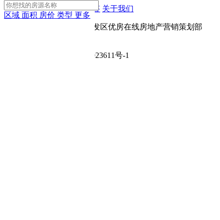
App下载
网站地图
房产问答
关于我们
区域
面积
房价
类型
更多
Copyright © 宝鸡市高新开发区优房在线房地产营销策划部
（个人独资企业）
ICP备案号：陕ICP备2024023611号-1