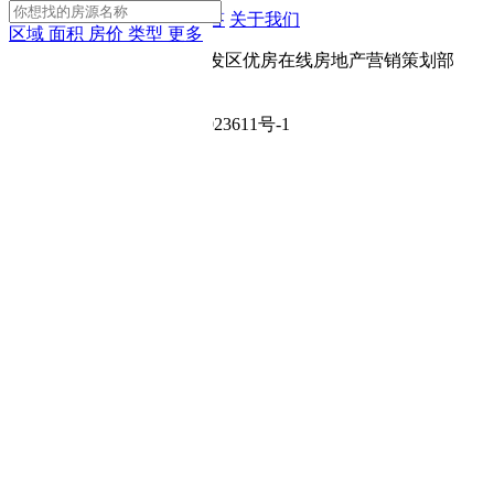
App下载
网站地图
房产问答
关于我们
区域
面积
房价
类型
更多
Copyright © 宝鸡市高新开发区优房在线房地产营销策划部
（个人独资企业）
ICP备案号：陕ICP备2024023611号-1