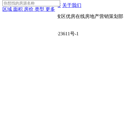
App下载
网站地图
房产问答
关于我们
区域
面积
房价
类型
更多
Copyright © 宝鸡市高新开发区优房在线房地产营销策划部
（个人独资企业）
ICP备案号：陕ICP备2024023611号-1