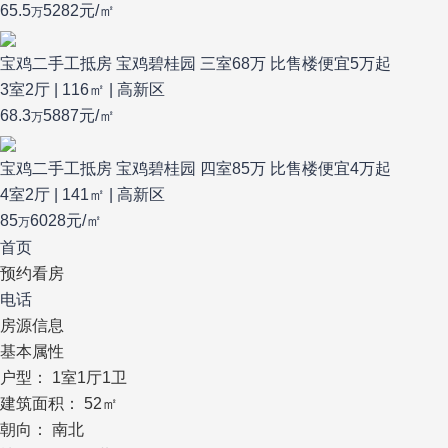
65.5
5282元/㎡
万
宝鸡二手工抵房 宝鸡碧桂园 三室68万 比售楼便宜5万起
3室2厅 | 116㎡ | 高新区
68.3
5887元/㎡
万
宝鸡二手工抵房 宝鸡碧桂园 四室85万 比售楼便宜4万起
4室2厅 | 141㎡ | 高新区
85
6028元/㎡
万
首页
预约看房
电话
房源信息
基本属性
户
型：
1室1厅1卫
建筑面积：
52㎡
朝
向：
南北