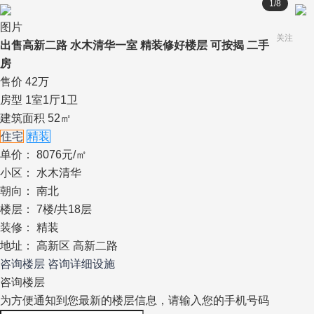
1
/
8
图片
关注
出售高新二路 水木清华一室 精装修好楼层 可按揭 二手
房
售价
42
万
房型
1室1厅1卫
建筑面积
52㎡
住宅
精装
单
价：
8076元/㎡
小
区：
水木清华
朝
向：
南北
楼
层：
7楼/共18层
装
修：
精装
地
址：
高新区 高新二路
咨询楼层
咨询详细设施
咨询楼层
为方便通知到您最新的楼层信息，请输入您的手机号码