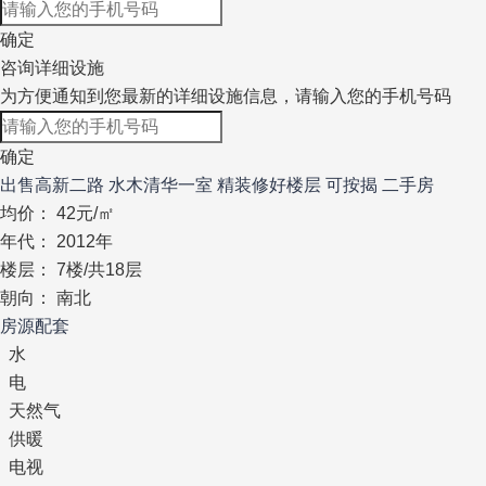
确定
咨询详细设施
为方便通知到您最新的详细设施信息，请输入您的手机号码
确定
出售高新二路 水木清华一室 精装修好楼层 可按揭 二手房
均
价：
42
元/㎡
年
代：
2012年
楼
层：
7楼/共18层
朝
向：
南北
房源配套
水
电
天然气
供暖
电视