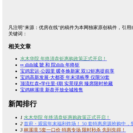
凡注明"来源：优房在线"的稿件为本网独家原创稿件，引用
关键词：
相关文章
水木华院 年终清盘钜惠购政策正式开启！
•• ıllıllı城 虢 和 院ıllıllı 年终钜
宝鸡宏运·公园里 暖冬焕新家 双12钜惠提前享
宝鸡高新发展·大都荟 年末清栋季 仅限50套
顶流红盘•学仕里·Ⅰ期 实景现房 臻席限时抢藏
宝鸡林溪境 新盘开放全城推售
新闻排行
1
水木华院 年终清盘钜惠购政策正式开启！
2
首府・观宸年末福利炸场！ 50 套特惠房源抢购中，
3
林溪境 5套一口价 特惠专场 限时秒杀 先到先得！