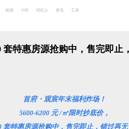
租房
小区
经纪人
资讯
工具
0 套特惠房源抢购中，售完即止
首府・观宸年末福利炸场！
5600-6200 元 /㎡限时抄底价，
50 套特惠房源抢购中，售完即止，错过再无