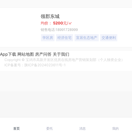
领郡东城
均价：
5200
元/㎡
销售电话:18991728999
学区房
经济住宅
宜居生态地产
交通便利
App下载
网站地图
房产问答
关于我们
Copyright © 宝鸡市高新开发区优房在线房地产营销策划部（个人独资企业）
ICP备案号：陕ICP备2024023611号-1
首页
委托
消息
我的