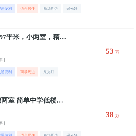
交通便利
适合居住
商场周边
采光好
出售高新区东方一品97平米，小两室，精装修，二手房
53
万
年 |
交通便利
商场周边
采光好
出售姜谭路 百合花城两室 简单中学低楼层 可按揭 二手房
38
万
年 |
交通便利
适合居住
商场周边
采光好