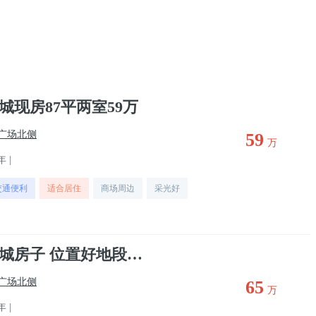
现房87平两室59万
广场北侧
59
万
年 |
交通便利
适合居住
商场周边
采光好
房东诚心出售九龙新城房子 位置好地段好 价位划算
广场北侧
65
万
年 |