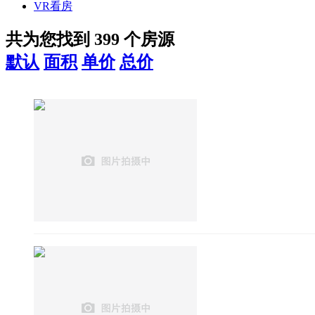
VR看房
共为您找到
399
个房源
默认
面积
单价
总价