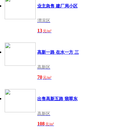
业主急售 建厂局小区
渭滨区
13
元/m²
高新一路 在水一方 三
高新区
70
元/m²
出售高新五路 翡翠东
高新区
108
元/m²