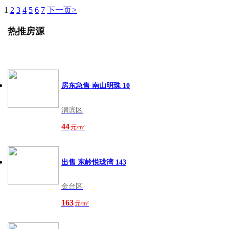
1
2
3
4
5
6
7
下一页
>
热推房源
房东急售 南山明珠 10
渭滨区
44
元/m²
出售 东岭悦珑湾 143
金台区
163
元/m²