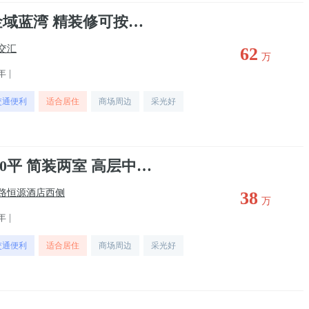
出售行政中心 三迪金域蓝湾 精装修可按揭 领包入住 二手房
交汇
62
万
年 |
交通便利
适合居住
商场周边
采光好
出售 汉强海德公园 90平 简装两室 高层中间楼层
路恒源酒店西侧
38
万
年 |
交通便利
适合居住
商场周边
采光好