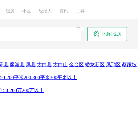
租房
小区
经纪人
资讯
工具
地图找房
阳县
麟游县
凤县
太白县
太白山
金台区
蟠龙新区
凤翔区
蔡家坡
150-200平米
200-300平米
300平米以上
万
150-200万
200万以上