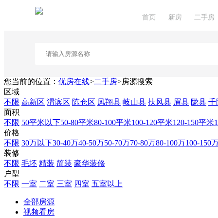
首页
新房
二手房
您当前的位置：
优房在线
>
二手房
>
房源搜索
区域
不限
高新区
渭滨区
陈仓区
凤翔县
岐山县
扶风县
眉县
陇县
千
面积
不限
50平米以下
50-80平米
80-100平米
100-120平米
120-150平米
价格
不限
30万以下
30-40万
40-50万
50-70万
70-80万
80-100万
100-150
装修
不限
毛坯
精装
简装
豪华装修
户型
不限
一室
二室
三室
四室
五室以上
全部房源
视频看房