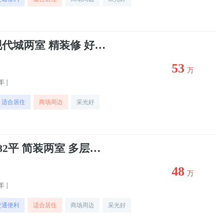
出售高新十路 凌云现代城两室 精装修 好楼层 二手房
53
万
年 |
适合居住
商场周边
采光好
出售 高尔夫印象 97.82平 简装两室 多层中间楼层
48
万
年 |
交通便利
适合居住
商场周边
采光好