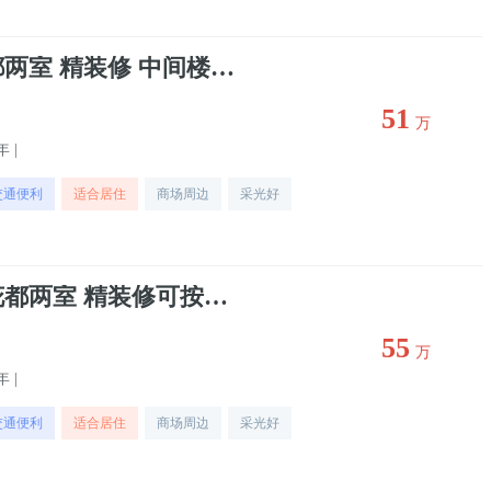
出售金台区 三迪花都两室 精装修 中间楼层 手续齐全 随时看
51
万
年 |
交通便利
适合居住
商场周边
采光好
出售行政中心 三迪花都两室 精装修可按揭 领包入住 二手房
55
万
年 |
交通便利
适合居住
商场周边
采光好