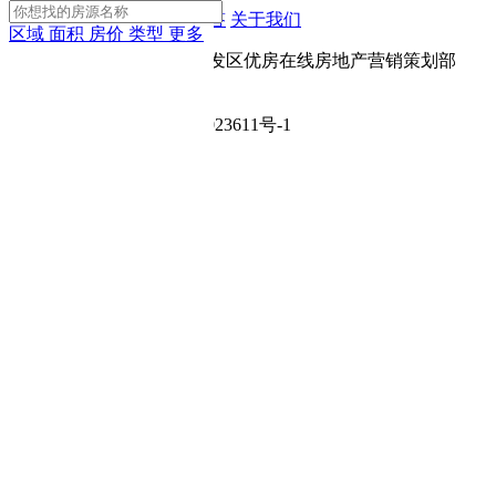
App下载
网站地图
房产问答
关于我们
区域
面积
房价
类型
更多
Copyright © 宝鸡市高新开发区优房在线房地产营销策划部
（个人独资企业）
ICP备案号：陕ICP备2024023611号-1